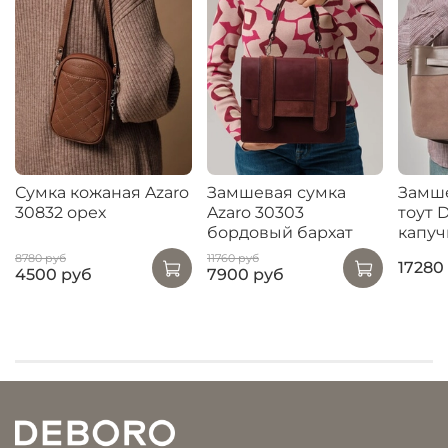
Сумка кожаная Azaro
Замшевая сумка
Замше
30832 орех
Azaro 30303
тоут 
бордовый бархат
капуч
8780 руб
11760 руб
17280
4500 руб
7900 руб