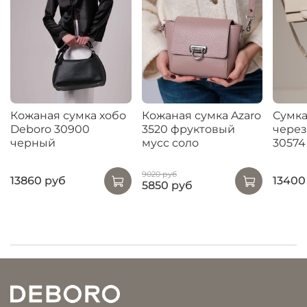
Кожаная сумка хобо
Кожаная сумка Azaro
Сумка
Deboro 30900
3520 фруктовый
через
черный
мусс соло
30574
9020 руб
13860 руб
13400
5850 руб