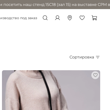
аш стенд 15С18 (зал 15) на выставке CPM в Москве с 
изводство под заказ
Сортировка