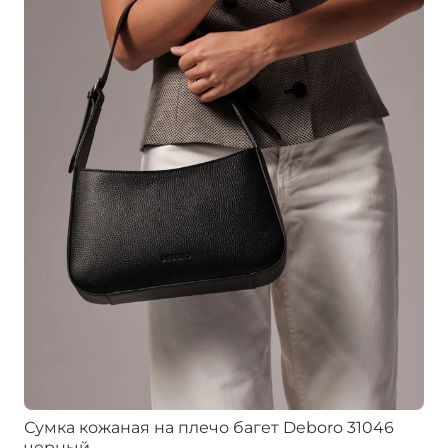
Сумка кожаная на плечо багет Deboro 31046
черный