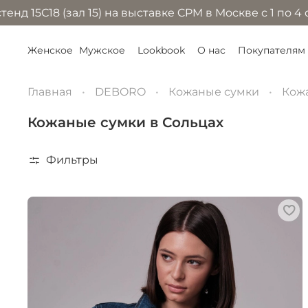
зал 15) на выставке CPM в Москве с 1 по 4 сентября 
Женское
Мужское
Lookbook
О нас
Покупателям
Главная
DEBORO
Кожаные сумки
Кожа
Кожаные сумки в Сольцах
Фильтры