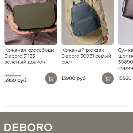
Кожаная кроссбоди
Кожаный рюкзак
Сумка
Deboro 31123
Deboro 30981 серый
шопп
зеленый дракон
свет
30890
кори
10600 руб
13900 руб
15560
5950 руб