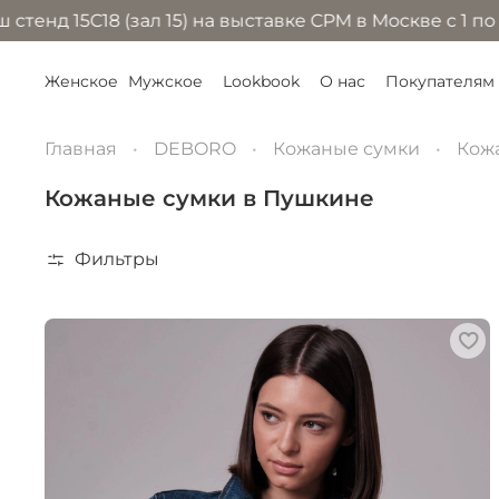
 (зал 15) на выставке CPM в Москве с 1 по 4 сентябр
Женское
Мужское
Lookbook
О нас
Покупателям
Главная
DEBORO
Кожаные сумки
Кож
Кожаные сумки в Пушкине
Фильтры