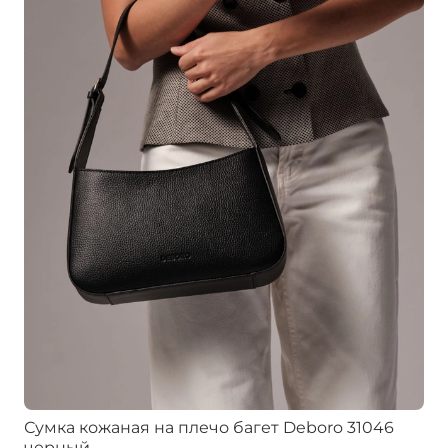
Сумка кожаная на плечо багет Deboro 31046
черный