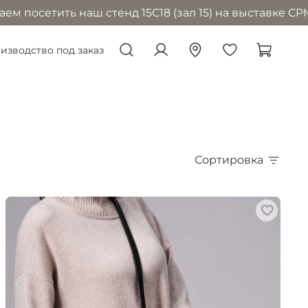
 наш стенд 15С18 (зал 15) на выставке CPM в Москве 
изводство под заказ
Сортировка