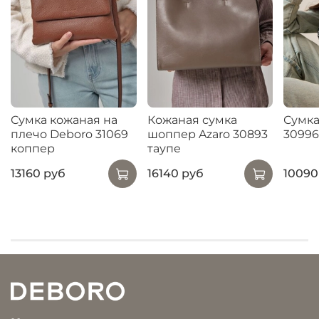
Сумка кожаная на
Кожаная сумка
Сумка
плечо Deboro 31069
шоппер Azaro 30893
30996
коппер
таупе
13160 руб
16140 руб
10090