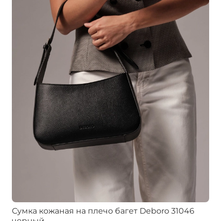
Сумка кожаная на плечо багет Deboro 31046
черный