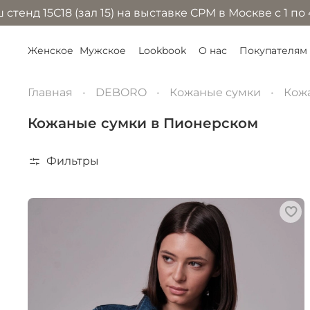
 (зал 15) на выставке CPM в Москве с 1 по 4 сентябр
Женское
Мужское
Lookbook
О нас
Покупателям
Главная
DEBORO
Кожаные сумки
Кож
Кожаные сумки в Пионерском
Фильтры