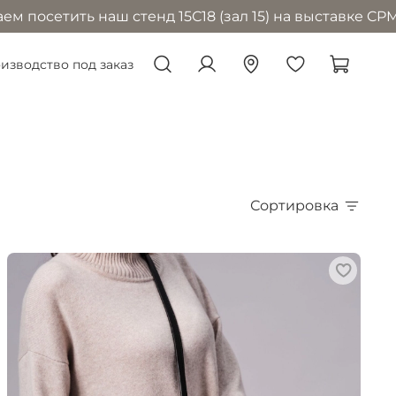
 наш стенд 15С18 (зал 15) на выставке CPM в Москве 
изводство под заказ
Сортировка