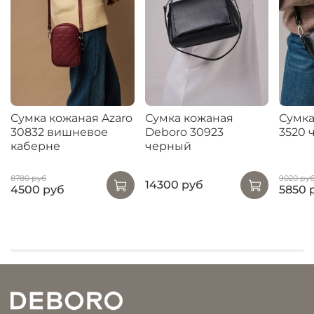
Сумка кожаная Azaro
Сумка кожаная
Сумка
30832 вишневое
Deboro 30923
3520 
каберне
черный
8780 руб
9020 ру
14300 руб
4500 руб
5850 