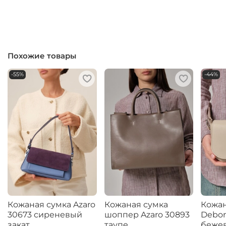
Похожие товары
-55%
-44%
Кожаная сумка Azaro
Кожаная сумка
Кожан
30673 сиреневый
шоппер Azaro 30893
Debor
закат
таупе
бежев