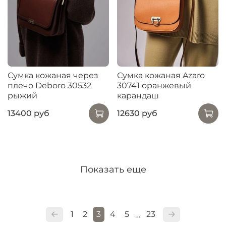
Сумка кожаная через
Сумка кожаная Azaro
плечо Deboro 30532
30741 оранжевый
рыжий
карандаш
13400 руб
12630 руб
Показать еще
1
2
3
4
5
23
…