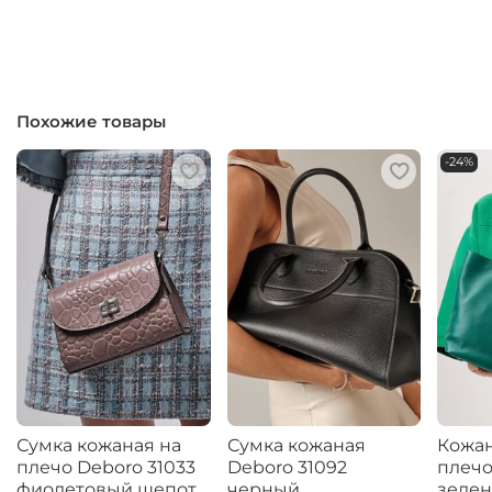
Похожие товары
-24%
Сумка кожаная на
Сумка кожаная
Кожан
плечо Deboro 31033
Deboro 31092
плечо
фиолетовый шепот
черный
зелен