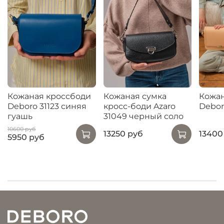
Кожаная кроссбоди
Кожаная сумка
Кожан
Deboro 31123 синяя
кросс-боди Azaro
Debor
гуашь
31049 черный соло
10600 руб
13250 руб
13400
5950 руб