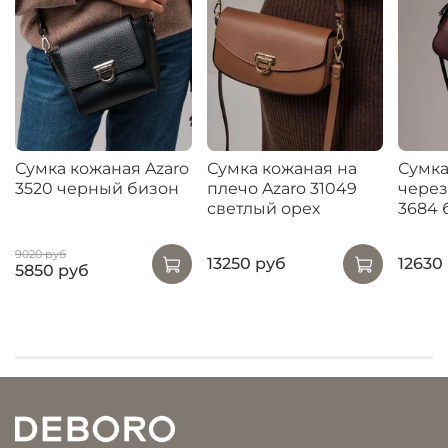
Сумка кожаная Azaro
Сумка кожаная на
Сумка
3520 черный бизон
плечо Azaro 31049
через
светлый орех
3684 
9020 руб
13250 руб
12630
5850 руб