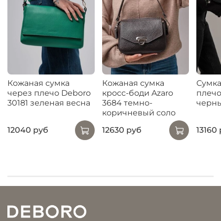
Кожаная сумка
Кожаная сумка
Сумка
через плечо Deboro
кросс-боди Azaro
плечо
30181 зеленая весна
3684 темно-
черн
коричневый соло
12040 руб
12630 руб
13160