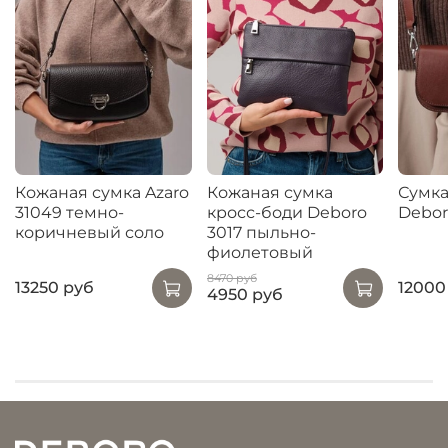
Кожаная сумка Azaro
Кожаная сумка
Сумка
31049 темно-
кросс-боди Deboro
Debor
коричневый соло
3017 пыльно-
фиолетовый
8470 руб
13250 руб
12000
4950 руб