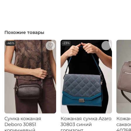
Похожие товары
-46%
-23%
Сумка кожаная
Кожаная сумка Azaro
Кожан
Deboro 30851
30803 синий
сакво
коричневый
горизонт
40768