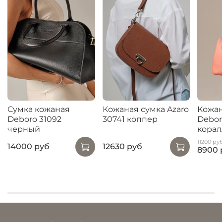
Сумка кожаная
Кожаная сумка Azaro
Кожан
Deboro 31092
30741 коппер
Debor
черный
кора
11200 ру
14000 руб
12630 руб
8900 