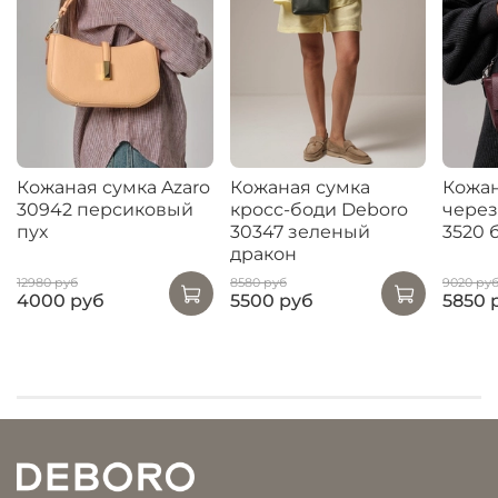
Кожаная сумка Azaro
Кожаная сумка
Кожан
30942 персиковый
кросс-боди Deboro
через
пух
30347 зеленый
3520 
дракон
12980 руб
8580 руб
9020 ру
4000 руб
5500 руб
5850 