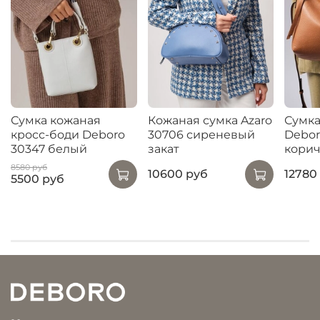
Сумка кожаная
Кожаная сумка Azaro
Сумка
кросс-боди Deboro
30706 сиреневый
Debor
30347 белый
закат
корич
8580 руб
10600 руб
12780
5500 руб