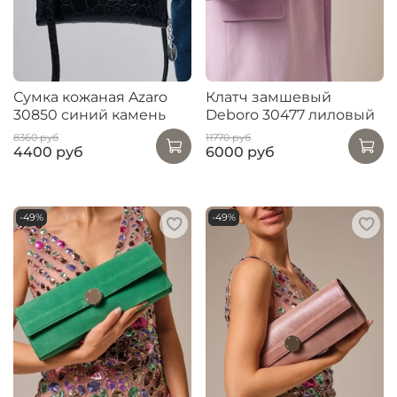
Сумка кожаная Azaro
Клатч замшевый
30850 синий камень
Deboro 30477 лиловый
8360 руб
11770 руб
4400 руб
6000 руб
-49%
-49%