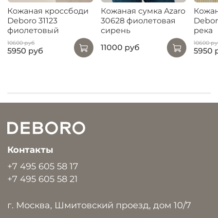
Кожаная кроссбоди
Кожаная сумка Azaro
Кожан
Deboro 31123
30628 фиолетовая
Debor
фиолетовый
сирень
река
10600 руб
10600 ру
11000 руб
5950 руб
5950 
Контакты
+7 495 605 58 17
+7 495 605 58 21
г. Москва, Шмитовский проезд, дом 10/7