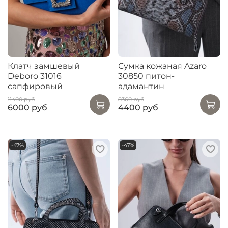
Клатч замшевый
Сумка кожаная Azaro
Deboro 31016
30850 питон-
сапфировый
адамантин
11400 руб
8360 руб
6000 руб
4400 руб
-47%
-47%