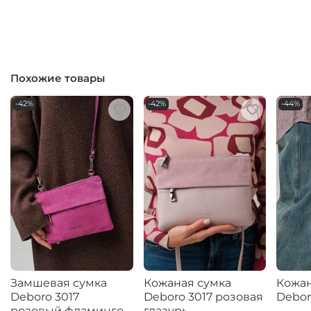
Похожие товары
-42%
-42%
-44%
Замшевая сумка
Кожаная сумка
Кожан
Deboro 3017
Deboro 3017 розовая
Debor
розовый фламинго
глазурь