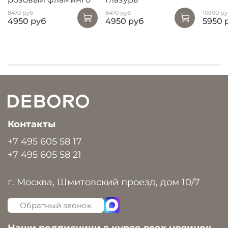
8470 руб
8470 руб
10600 ру
4950 руб
4950 руб
5950 
Контакты
+7 495 605 58 17
+7 495 605 58 21
г. Москва, Шмитовский проезд, дом 10/7
Обратный звонок
Наши подписчики в курсе всех новинок