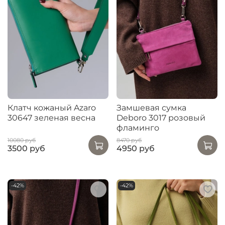
Клатч кожаный Azaro
Замшевая сумка
30647 зеленая весна
Deboro 3017 розовый
фламинго
10080 руб
8470 руб
3500 руб
4950 руб
-42%
-42%