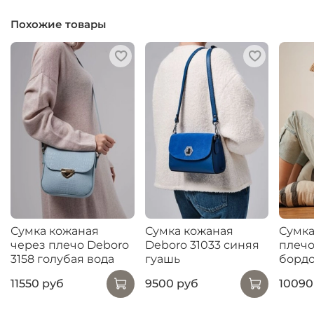
Похожие товары
Сумка кожаная
Сумка кожаная
Сумка
через плечо Deboro
Deboro 31033 синяя
плечо
3158 голубая вода
гуашь
борд
11550 руб
9500 руб
10090