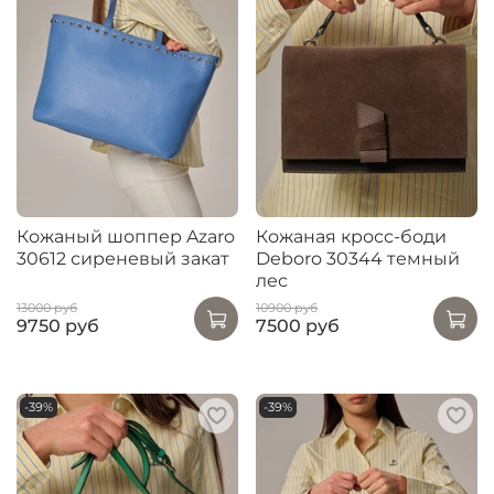
Кожаный шоппер Azaro
Кожаная кросс-боди
30612 сиреневый закат
Deboro 30344 темный
лес
13000 руб
10900 руб
9750 руб
7500 руб
-39%
-39%