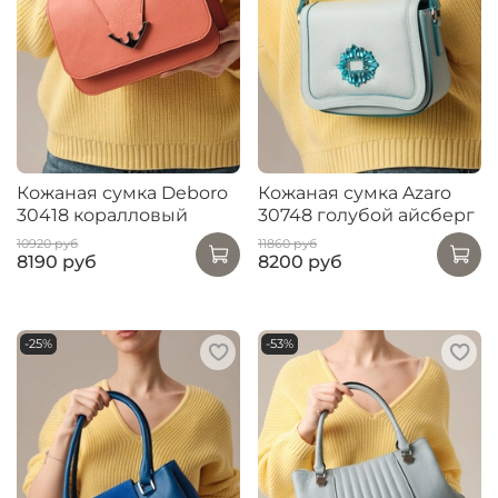
Кожаная сумка Deboro
Кожаная сумка Azaro
30418 коралловый
30748 голубой айсберг
10920 руб
11860 руб
8190 руб
8200 руб
-25%
-53%