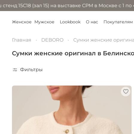
зал 15) на выставке CPM в Москве с 1 по 4 сентября 
Женское
Мужское
Lookbook
О нас
Покупателям
Главная
DEBORO
Сумки женские оригин
Сумки женские оригинал в Белинск
Фильтры