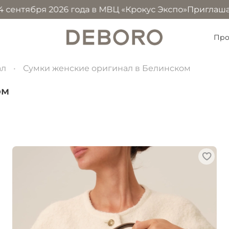
2026 года в МВЦ «Крокус Экспо»
Приглашаем посетить н
Про
ал
Сумки женские оригинал в Белинском
ом