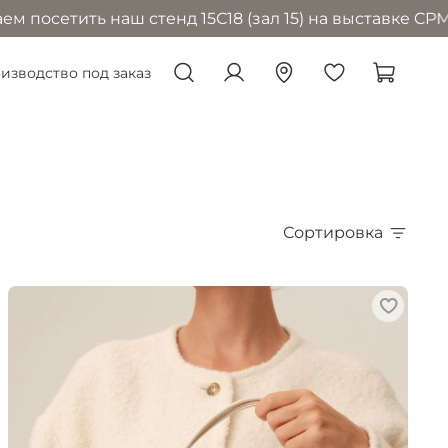
аш стенд 15С18 (зал 15) на выставке CPM в Москве с 
изводство под заказ
Сортировка