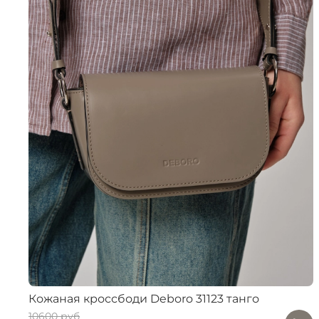
Кожаная кроссбоди Deboro 31123 танго
10600 руб