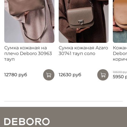
Сумка кожаная на
Сумка кожаная Azaro
Кожан
плечо Deboro 30963
30741 тауп соло
Debor
тауп
корич
10600 ру
12780 руб
12630 руб
5950 